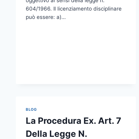
oggettivo ai sensi della legge n.
604/1966. Il licenziamento disciplinare
può essere: a)…
BLOG
La Procedura Ex. Art. 7
Della Legge N.