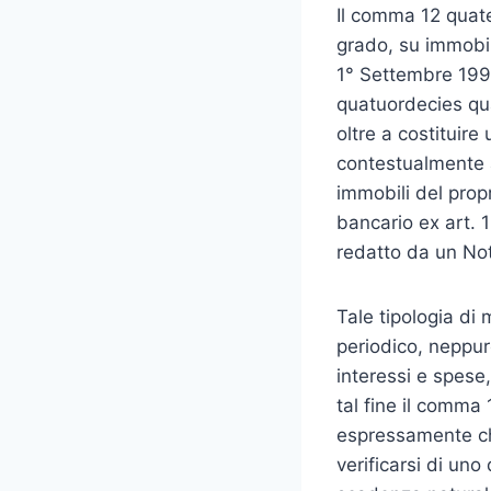
Il comma 12 quater
grado, su immobili
1° Settembre 1993
quatuordecies qua
oltre a costituir
contestualmente 
immobili del propr
bancario ex art. 1
redatto da un Not
Tale tipologia d
periodico, neppure
interessi e spese
tal fine il comma
espressamente che
verificarsi di uno