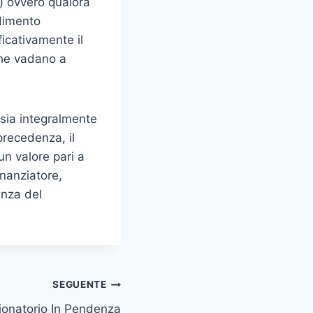
b) ovvero qualora
odimento
ficativamente il
 che vadano a
 sia integralmente
precedenza, il
un valore pari a
inanziatore,
enza del
SEGUENTE
ionatorio In Pendenza