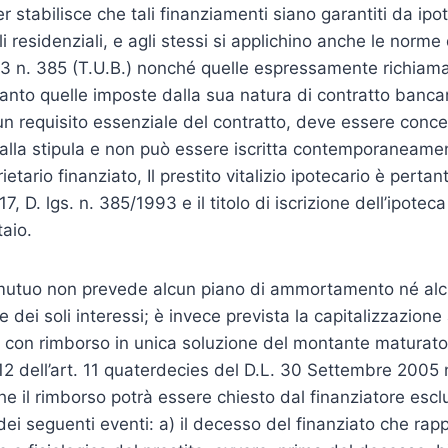
 stabilisce che tali finanziamenti siano garantiti da ipo
 residenziali, e agli stessi si applichino anche le norme 
 n. 385 (T.U.B.) nonché quelle espressamente richiamate
nto quelle imposte dalla sua natura di contratto bancari
e un requisito essenziale del contratto, deve essere conc
alla stipula e non può essere iscritta contemporaneame
ietario finanziato, Il prestito vitalizio ipotecario è perta
17, D. lgs. n. 385/1993 e il titolo di iscrizione dell’ipote
aio.
i mutuo non prevede alcun piano di ammortamento né a
 dei soli interessi; è invece prevista la capitalizzazione
, con rimborso in unica soluzione del montante maturato
 12 dell’art. 11 quaterdecies del D.L. 30 Settembre 2005
 il rimborso potrà essere chiesto dal finanziatore escl
 dei seguenti eventi: a) il decesso del finanziato che rap