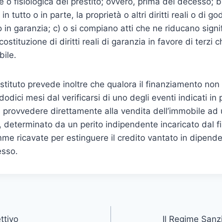
 o fisiologica del prestito; ovvero, prima del decesso; 
in tutto o in parte, la proprietà o altri diritti reali o di g
 in garanzia; c) o si compiano atti che ne riducano signi
 costituzione di diritti reali di garanzia in favore di terzi
bile.
’istituto prevede inoltre che qualora il finanziamento non
odici mesi dal verificarsi di uno degli eventi indicati in 
à provvedere direttamente alla vendita dell’immobile ad 
, determinato da un perito indipendente incaricato dal f
mme ricavate per estinguere il credito vantato in dipend
esso.
ttivo
Il Regime Sanz