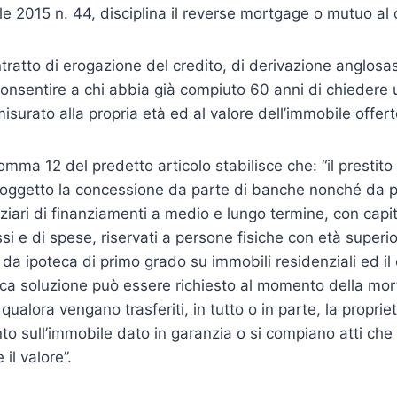
le 2015 n. 44, disciplina il reverse mortgage o mutuo al 
ntratto di erogazione del credito, di derivazione anglosa
i consentire a chi abbia già compiuto 60 anni di chiedere
surato alla propria età ed al valore dell’immobile offert
comma 12 del predetto articolo stabilisce che: “il prestito 
 oggetto la concessione da parte di banche nonché da p
nziari di finanziamenti a medio e lungo termine, con capi
si e di spese, riservati a persone fisiche con età superi
 da ipoteca di primo grado su immobili residenziali ed il
nica soluzione può essere richiesto al momento della mor
ualora vengano trasferiti, in tutto o in parte, la proprietà 
nto sull’immobile dato in garanzia o si compiano atti che
il valore”.