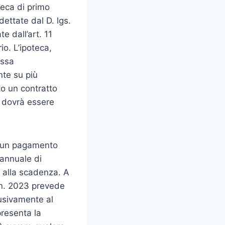
teca di primo
dettate dal D. lgs.
 dall’art. 11
o. L’ipoteca,
essa
nte su più
nto un contratto
ca dovrà essere
lcun pagamento
 annuale di
 alla scadenza. A
 n. 2023 prevede
usivamente al
presenta la