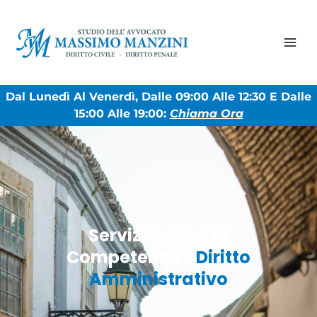
Dal Lunedì Al Venerdì, Dalle 09:00 Alle 12:30 E Dalle
15:00 Alle 19:00:
Chiama Ora
Servizi & Aree Di
Competenza >
Diritto
Amministrativo